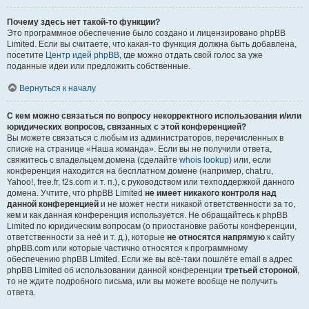
Почему здесь нет такой-то функции?
Это программное обеспечение было создано и лицензировано phpBB
Limited. Если вы считаете, что какая-то функция должна быть добавлена,
посетите
Центр идей phpBB
, где можно отдать свой голос за уже
поданные идеи или предложить собственные.
Вернуться к началу
С кем можно связаться по вопросу некорректного использования и/или
юридических вопросов, связанных с этой конференцией?
Вы можете связаться с любым из администраторов, перечисленных в
списке на странице «Наша команда». Если вы не получили ответа,
свяжитесь с владельцем домена (сделайте
whois lookup
) или, если
конференция находится на бесплатном домене (например, chat.ru,
Yahoo!, free.fr, f2s.com и т. п.), с руководством или техподдержкой данного
домена. Учтите, что phpBB Limited
не имеет никакого контроля над
данной конференцией
и не может нести никакой ответственности за то,
кем и как данная конференция используется. Не обращайтесь к phpBB
Limited по юридическим вопросам (о приостановке работы конференции,
ответственности за неё и т. д.), которые
не относятся напрямую
к сайту
phpBB.com или которые частично относятся к программному
обеспечению phpBB Limited. Если же вы всё-таки пошлёте email в адрес
phpBB Limited об использовании данной конференции
третьей стороной
,
то не ждите подробного письма, или вы можете вообще не получить
ответа.