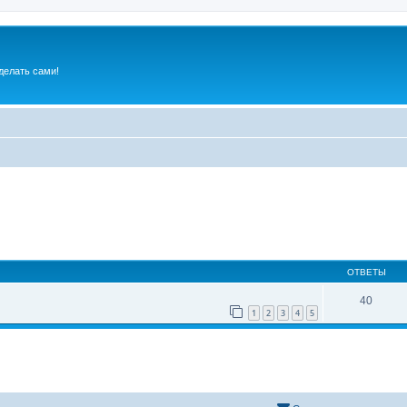
делать сами!
ОТВЕТЫ
40
1
2
3
4
5