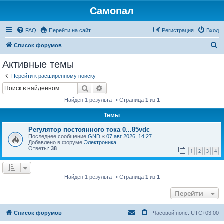
Самопал
FAQ
Перейти на сайт
Регистрация
Вход
П
Список форумов
о
Активные темы
и
Перейти к расширенному поиску
с
Поиск
Расширенный поиск
к
Найден 1 результат • Страница
1
из
1
Темы
Регулятор постоянного тока 0...85vdc
Последнее сообщение
GND
«
07 авг 2026, 14:27
Добавлено в форуме
Электроника
Ответы:
38
1
2
3
4
Найден 1 результат • Страница
1
из
1
Перейти
Список форумов
Часовой пояс:
UTC+03:00