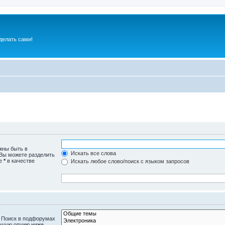
делать сами!
жны быть в
Искать все слова
 Вы можете разделить
те
*
в качестве
Искать любое слово/поиск с языком запросов
. Поиск в подфорумах
ющую опцию ниже.