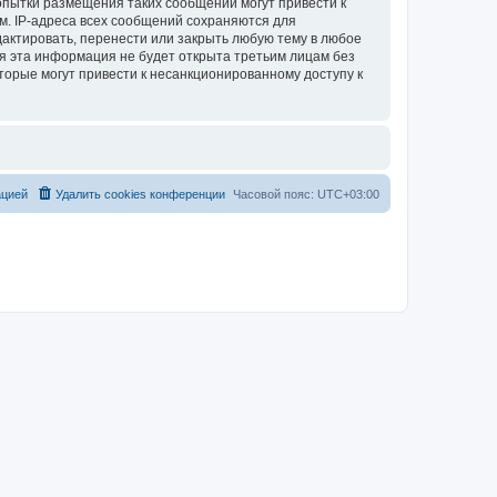
опытки размещения таких сообщений могут привести к
м. IP-адреса всех сообщений сохраняются для
актировать, перенести или закрыть любую тему в любое
тя эта информация не будет открыта третьим лицам без
торые могут привести к несанкционированному доступу к
ацией
Удалить cookies конференции
Часовой пояс:
UTC+03:00