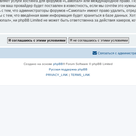
вляет услуги хостинга для форумов «Самопал» или международное право. П
м ваш провайдер будет поставлен в известность, если мы сочтём это нужны
 с тем, что администраторы форумов «Самопал» имеют право удалить, отред
ы с тем, что введённая вами информация будет храниться в базе данных. Хо
ал», ни phpBB Limited не может быть ответственна за действия хакеров, ко
Связаться с администр
Создано на основе
phpBB
® Forum Software © phpBB Limited
Русская поддержка phpBB
PRIVACY_LINK
|
TERMS_LINK