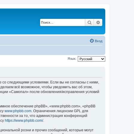
Поиск
Расширенный по
Вход
Язык:
е со следующими условиями. Если вы не согласны с ними,
делаем всё возможное, чтобы уведомить вас об этом,
ренции «Самопал» после обновления/исправления условий
ммное обеспечение phpBB», «www.phpbb.com», «phpBB
есу
www.phpbb.com
. Ограничения лицензии GPL для
ственности за то, что администрация конференций
есу
https://www.phpbb.com/
.
циональной розни и прочих сообщений, которые могут