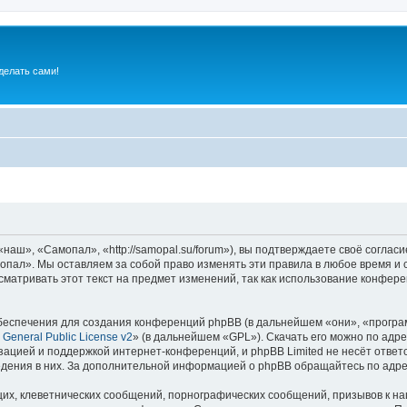
делать сами!
ш», «Самопал», «http://samopal.su/forum»), вы подтверждаете своё согласи
пал». Мы оставляем за собой право изменять эти правила в любое время и с
сматривать этот текст на предмет изменений, так как использование конфе
еспечения для создания конференций phpBB (в дальнейшем «они», «програ
General Public License v2
» (в дальнейшем «GPL»). Скачать его можно по адр
зацией и поддержкой интернет-конференций, и phpBB Limited не несёт ответ
ведения в них. За дополнительной информацией о phpBB обращайтесь по адр
их, клеветнических сообщений, порнографических сообщений, призывов к на