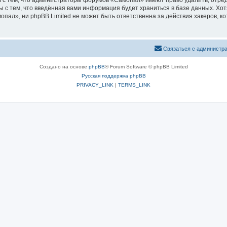
 с тем, что администраторы форумов «Самопал» имеют право удалить, отред
ы с тем, что введённая вами информация будет храниться в базе данных. Хо
ал», ни phpBB Limited не может быть ответственна за действия хакеров, ко
Связаться с администр
Создано на основе
phpBB
® Forum Software © phpBB Limited
Русская поддержка phpBB
PRIVACY_LINK
|
TERMS_LINK