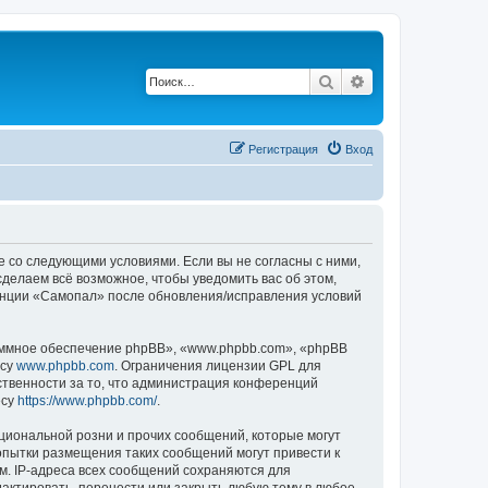
Поиск
Расширенный по
Регистрация
Вход
е со следующими условиями. Если вы не согласны с ними,
делаем всё возможное, чтобы уведомить вас об этом,
ренции «Самопал» после обновления/исправления условий
ммное обеспечение phpBB», «www.phpbb.com», «phpBB
есу
www.phpbb.com
. Ограничения лицензии GPL для
ственности за то, что администрация конференций
есу
https://www.phpbb.com/
.
циональной розни и прочих сообщений, которые могут
опытки размещения таких сообщений могут привести к
м. IP-адреса всех сообщений сохраняются для