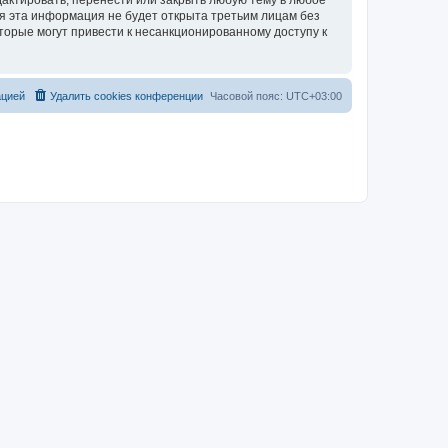
актировать, перенести или закрыть любую тему в любое
тя эта информация не будет открыта третьим лицам без
торые могут привести к несанкционированному доступу к
ацией
Удалить cookies конференции
Часовой пояс:
UTC+03:00