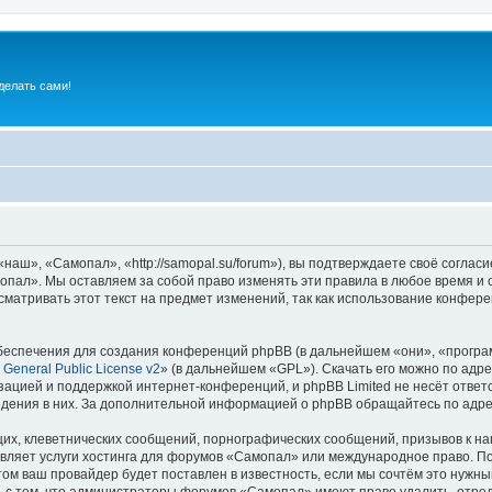
делать сами!
ш», «Самопал», «http://samopal.su/forum»), вы подтверждаете своё согласи
пал». Мы оставляем за собой право изменять эти правила в любое время и с
сматривать этот текст на предмет изменений, так как использование конфе
еспечения для создания конференций phpBB (в дальнейшем «они», «програ
General Public License v2
» (в дальнейшем «GPL»). Скачать его можно по адр
зацией и поддержкой интернет-конференций, и phpBB Limited не несёт ответ
ведения в них. За дополнительной информацией о phpBB обращайтесь по адр
их, клеветнических сообщений, порнографических сообщений, призывов к на
вляет услуги хостинга для форумов «Самопал» или международное право. П
м ваш провайдер будет поставлен в известность, если мы сочтём это нужны