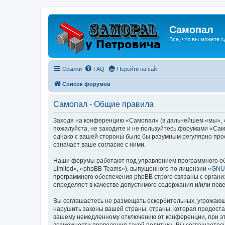
Самопал
Все, что вы можете с
Ссылки
FAQ
Перейти на сайт
Список форумов
Самопал - Общие правила
Заходя на конференцию «Самопал» (в дальнейшем «мы», «на
пожалуйста, не заходите и не пользуйтесь форумами «Само
однако с вашей стороны было бы разумным регулярно про
означает ваше согласие с ними.
Наши форумы работают под управлением программного об
Limited», «phpBB Teams»), выпущенного по лицензии «
GNU 
программного обеспечения phpBB строго связаны с органи
определяет в качестве допустимого содержания и/или по
Вы соглашаетесь не размещать оскорбительных, угрожающ
нарушить законы вашей страны, страны, которая предоста
вашему немедленному отключению от конференции, при это