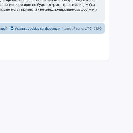
актировать, перенести или закрыть любую тему в любое
тя эта информация не будет открыта третьим лицам без
торые могут привести к несанкционированному доступу к
ацией
Удалить cookies конференции
Часовой пояс:
UTC+03:00