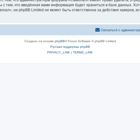
 с тем, что администраторы форумов «Самопал» имеют право удалить, отред
ы с тем, что введённая вами информация будет храниться в базе данных. Хо
ал», ни phpBB Limited не может быть ответственна за действия хакеров, ко
Связаться с администр
Создано на основе
phpBB
® Forum Software © phpBB Limited
Русская поддержка phpBB
PRIVACY_LINK
|
TERMS_LINK