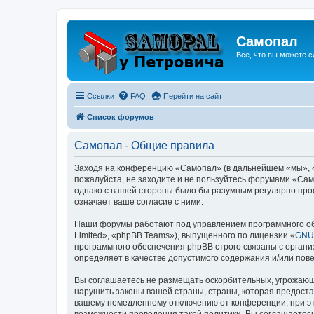
Самопал
Все, что вы можете с
Ссылки
FAQ
Перейти на сайт
Список форумов
Самопал - Общие правила
Заходя на конференцию «Самопал» (в дальнейшем «мы», «на
пожалуйста, не заходите и не пользуйтесь форумами «Само
однако с вашей стороны было бы разумным регулярно про
означает ваше согласие с ними.
Наши форумы работают под управлением программного об
Limited», «phpBB Teams»), выпущенного по лицензии «
GNU 
программного обеспечения phpBB строго связаны с органи
определяет в качестве допустимого содержания и/или по
Вы соглашаетесь не размещать оскорбительных, угрожающ
нарушить законы вашей страны, страны, которая предоста
вашему немедленному отключению от конференции, при это