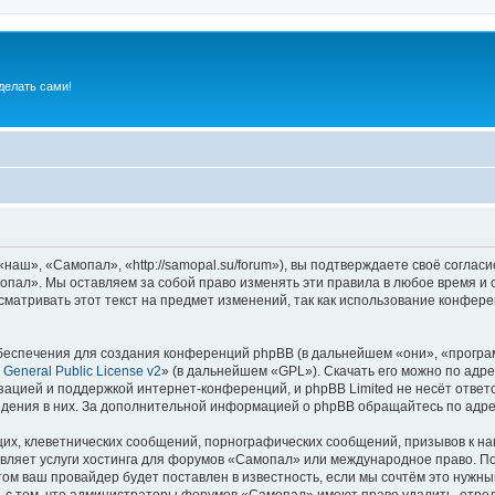
делать сами!
ш», «Самопал», «http://samopal.su/forum»), вы подтверждаете своё согласи
пал». Мы оставляем за собой право изменять эти правила в любое время и с
сматривать этот текст на предмет изменений, так как использование конфе
еспечения для создания конференций phpBB (в дальнейшем «они», «програ
General Public License v2
» (в дальнейшем «GPL»). Скачать его можно по адр
зацией и поддержкой интернет-конференций, и phpBB Limited не несёт ответ
ведения в них. За дополнительной информацией о phpBB обращайтесь по адр
их, клеветнических сообщений, порнографических сообщений, призывов к на
вляет услуги хостинга для форумов «Самопал» или международное право. П
м ваш провайдер будет поставлен в известность, если мы сочтём это нужны