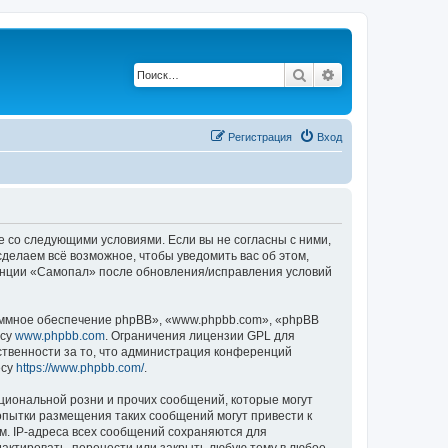
Поиск
Расширенный по
Регистрация
Вход
е со следующими условиями. Если вы не согласны с ними,
делаем всё возможное, чтобы уведомить вас об этом,
ренции «Самопал» после обновления/исправления условий
ммное обеспечение phpBB», «www.phpbb.com», «phpBB
есу
www.phpbb.com
. Ограничения лицензии GPL для
ственности за то, что администрация конференций
есу
https://www.phpbb.com/
.
циональной розни и прочих сообщений, которые могут
опытки размещения таких сообщений могут привести к
м. IP-адреса всех сообщений сохраняются для