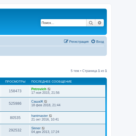
Поиск
Расширенный по
Регистрация
Вход
5 тем • Страница
1
из
1
ПРОСМОТРЫ
ПОСЛЕДНЕЕ СООБЩЕНИЕ
Petrovich
158473
17 ноя 2015, 21:56
СашаЖ
525986
18 фев 2018, 21:44
hantmaster
80535
21 окт 2016, 10:41
Sinner
292532
04 дек 2013, 17:24