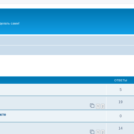
делать сами!
ширенный поиск
ОТВЕТЫ
5
19
1
2
кте
0
14
1
2