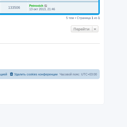
Petrovich
133506
13 окт 2013, 21:46
5 тем • Страница
1
из
1
Перейти
ацией
Удалить cookies конференции
Часовой пояс:
UTC+03:00