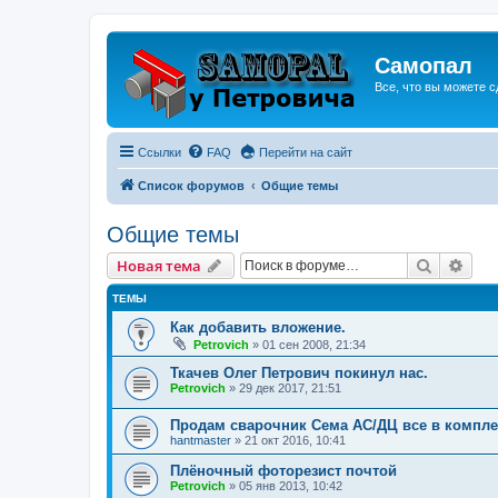
Самопал
Все, что вы можете с
Ссылки
FAQ
Перейти на сайт
Список форумов
Общие темы
Общие темы
Поиск
Рас
Новая тема
ТЕМЫ
Как добавить вложение.
Petrovich
»
01 сен 2008, 21:34
Ткачев Олег Петрович покинул нас.
Petrovich
»
29 дек 2017, 21:51
Продам сварочник Сема АС/ДЦ все в компле
hantmaster
»
21 окт 2016, 10:41
Плёночный фоторезист почтой
Petrovich
»
05 янв 2013, 10:42