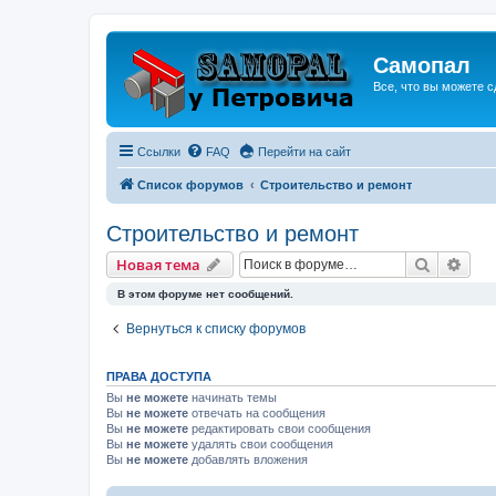
Самопал
Все, что вы можете с
Ссылки
FAQ
Перейти на сайт
Список форумов
Строительство и ремонт
Строительство и ремонт
Поиск
Рас
Новая тема
В этом форуме нет сообщений.
Вернуться к списку форумов
ПРАВА ДОСТУПА
Вы
не можете
начинать темы
Вы
не можете
отвечать на сообщения
Вы
не можете
редактировать свои сообщения
Вы
не можете
удалять свои сообщения
Вы
не можете
добавлять вложения